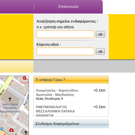
Επικοινωνία
Αναζήτηση σημείου ενδιαφέροντος :
π.x. τράπεζα xxx αθήνα
Εύρεση οδού :
Τι υπάρχει Γύρω ?
<0.1km
Ονειρόπολη - Χαριστείδου
Χρυσούλα - Μαγδαλήνη
Αγίας Θεοδώρας 6
<0.1km
ΠΝΕΥΜΟΝΟΛΟΓΟΣ
ΘΕΣΣΑΛΟΝΙΚΗ ΠΑΤΑΚΑ
ΑΘΑΝΑΣΙΑ
Αγίας Θεοδώρας 5 Θεσσαλονικη
Σύνδεσμοι διαφημιζομένων
<0.1km
Casa Madre
Αγίας Θεοδώρας 10 Θεσσαλονίκη