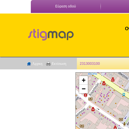
Εύρεση οδού
Ο
Αρχικη
Εκτύπωση
2313003100
+
−