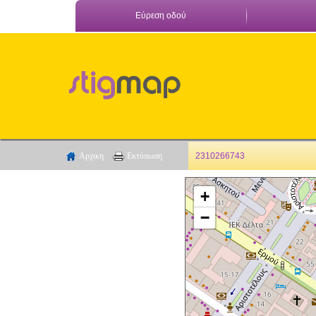
Εύρεση οδού
Αρχικη
Εκτύπωση
2310266743
+
−