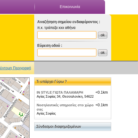
Επικοινωνία
Αναζήτηση σημείου ενδιαφέροντος :
π.x. τράπεζα xxx αθήνα
Εύρεση οδού :
ύντομη Περιγραφή
Τι υπάρχει Γύρω ?
<0.1km
IN STYLE ΓΙΩΤΑ ΠΑΛΑΜΑΡΗ
Αγίας Σοφίας 34, Θεσσαλονίκη, 54622
<0.1km
Νοσηλευτικές υπηρεσίες στο χώρο
σας
Αγίας Σοφίας
<0.1km
ΒΛΗΓΟΥΡΙΔΗΣ ΑΓΓΕΛΟΣ
ΜΑΚΕΝΖΥ ΚΙΝΓΚ 4 54622
Σύνδεσμοι διαφημιζομένων
<0.1km
ΚΕΣΣΙΔΗΣ ΕΚΤΟΡΑΣ