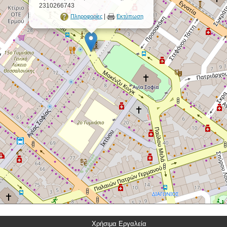
2310266743
|
Πληροφορίες
Εκτύπωση
Χρήσιμα Εργαλεία