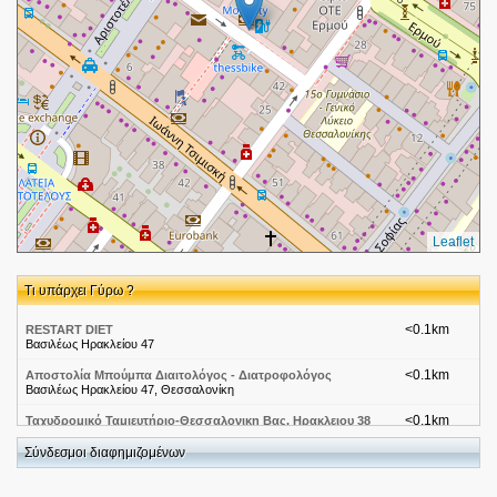
Leaflet
Τι υπάρχει Γύρω ?
<0.1km
RESTART DIET
Βασιλέως Ηρακλείου 47
<0.1km
Αποστολία Μπούμπα Διαιτολόγος - Διατροφολόγος
Βασιλέως Ηρακλείου 47, Θεσσαλονίκη
<0.1km
Ταχυδρομικό Ταμιευτήριο-Θεσσαλονικη Βας. Ηρακλειου 38
Βας. Ηρακλειου 38
Σύνδεσμοι διαφημιζομένων
<0.1km
Εφορίες-Θεσσαλονικη Δ Θεσσαλονικης
Βας Ηρακλειου 38