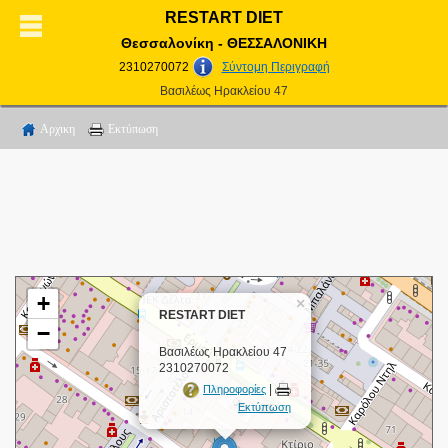
RESTART DIET
Θεσσαλονίκη - ΘΕΣΣΑΛΟΝΙΚΗ
2310270072
Σύντομη Περιγραφή
Βασιλέως Ηρακλείου 47
Αρχικη
Εκτύπωση
+
×
RESTART DIET
−
Βασιλέως Ηρακλείου 47
2310270072
|
Πληροφορίες
Εκτύπωση