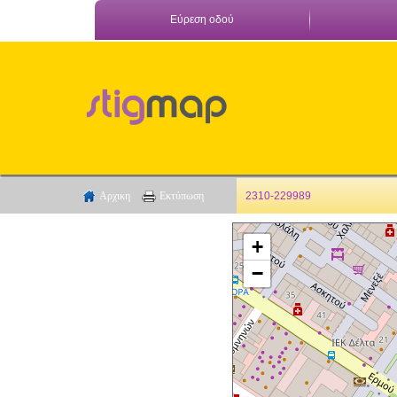
Εύρεση οδού
Αρχικη
Εκτύπωση
2310-229989
+
−