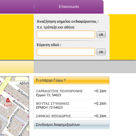
Επικοινωνία
Αναζήτηση σημείου ενδιαφέροντος :
π.x. τράπεζα xxx αθήνα
Εύρεση οδού :
Τι υπάρχει Γύρω ?
<0.1km
ΣΑΡΑΚΩΤΣΗΣ ΠΟΛΥΧΡΟΝΗΣ
Ερμού 73, 54623
<0.1km
ΒΟΥΤΑΣ ΣΤΥΛΙΑΝΟΣ
ΕΡΜΟΥ 73 54623
<0.1km
ΣΦΗΚΑΣ ΘΕΟΔΩΡΟΣ
ΕΡΜΟΥ 73 54623
Σύνδεσμοι διαφημιζομένων
<0.1km
ΡΕΖΕΡΒΑ-Θεσσαλονίκη
Ερμού 73