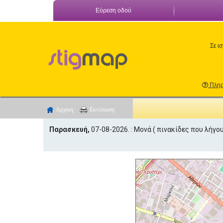
Εύρεση οδού
Σε ι
Πληρ
Αρχικη
Εκτύπωση
Παρασκευή,
07-08-2026
. :
Μονά ( πινακίδες που λήγουν