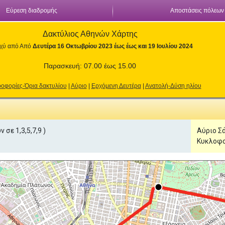
Εύρεση διαδρομής
Αποστάσεις πόλεων
Δακτύλιος Αθηνών Χάρτης
σχύ από Από
Δευτέρα 16 Οκτωβρίου 2023 έως έως και 19 Ιουλίου 2024
Παρασκευή: 07.00 έως 15.00
οφορίες-Όρια δακτυλίου
|
Αύριο
|
Ερχόμενη Δευτέρα
|
Ανατολή-Δύση ηλίου
 σε 1,3,5,7,9 )
Αύριο Σ
Κυκλοφο