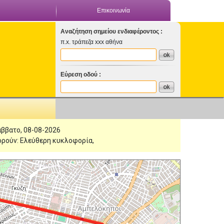
Επικοινωνία
Αναζήτηση σημείου ενδιαφέροντος :
π.x. τράπεζα xxx αθήνα
Εύρεση οδού :
άββατο, 08-08-2026
ρούν: Ελεύθερη κυκλοφορία,