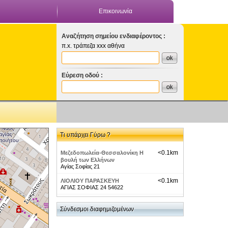
Επικοινωνία
Αναζήτηση σημείου ενδιαφέροντος :
π.x. τράπεζα xxx αθήνα
Εύρεση οδού :
Τι υπάρχει Γύρω ?
<0.1km
Μεζεδοπωλεία-Θεσσαλονίκη Η
βουλή των Ελλήνων
Αγίας Σοφίας 21
<0.1km
ΛΙΟΛΙΟΥ ΠΑΡΑΣΚΕΥΗ
ΑΓΙΑΣ ΣΟΦΙΑΣ 24 54622
<0.1km
ΚΑΚΑΦΗΚΑ ΑΝΝΑ
ΑΓΙΑΣ ΣΟΦΙΑΣ 24 54621
Σύνδεσμοι διαφημιζομένων
<0.1km
ΖΑΚΑΛΚΑ ΜΑΡΙΝΑ