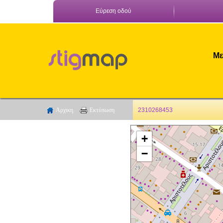
Εύρεση οδού
Με
Αρχικη
Εκτύπωση
2310268453
+
−