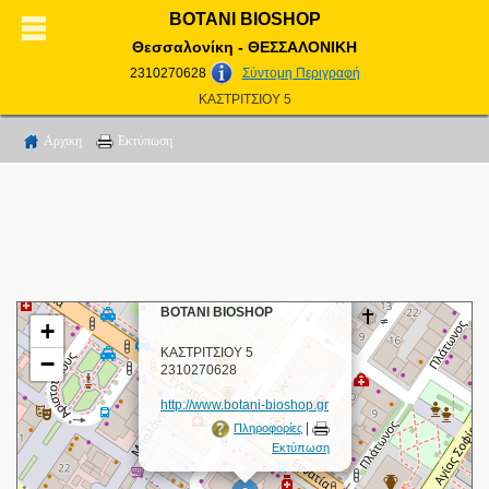
ΒΟΤΑΝΙ BIOSHOP
Θεσσαλονίκη - ΘΕΣΣΑΛΟΝΙΚΗ
2310270628
Σύντομη Περιγραφή
ΚΑΣΤΡΙΤΣΙΟΥ 5
Αρχικη
Εκτύπωση
×
ΒΟΤΑΝΙ BIOSHOP
+
ΚΑΣΤΡΙΤΣΙΟΥ 5
−
2310270628
http://www.botani-bioshop.gr
|
Πληροφορίες
Εκτύπωση