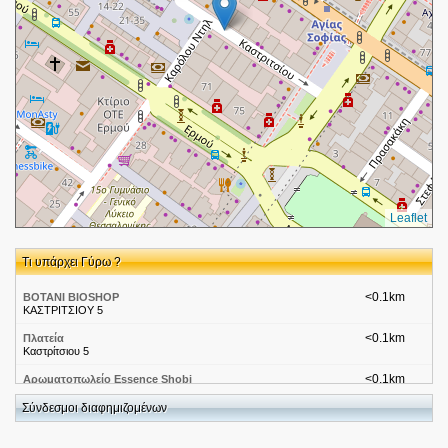
Leaflet
Τι υπάρχει Γύρω ?
<0.1km
ΒΟΤΑΝΙ BIOSHOP
ΚΑΣΤΡΙΤΣΙΟΥ 5
<0.1km
Πλατεία
Καστρίτσιου 5
<0.1km
Αρωματοπωλείο Essence Shobi
ΚΑΡΟΛΟΥ ΝΤΗΛ 38
Σύνδεσμοι διαφημιζομένων
<0.1km
Speedex-Θεσσαλονίκη (Reception)
Καστριτσίου 4