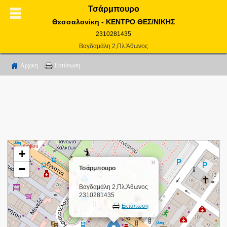
Τσάρμπουρο
Θεσσαλονίκη - ΚΕΝΤΡΟ ΘΕΣ/ΝΙΚΗΣ
2310281435
Βαγδαμάλη 2,Πλ.Άθωνος
Αρχικη
Εκτύπωση
+
×
−
Τσάρμπουρο
Βαγδαμάλη 2,Πλ.Άθωνος
2310281435
Εκτύπωση