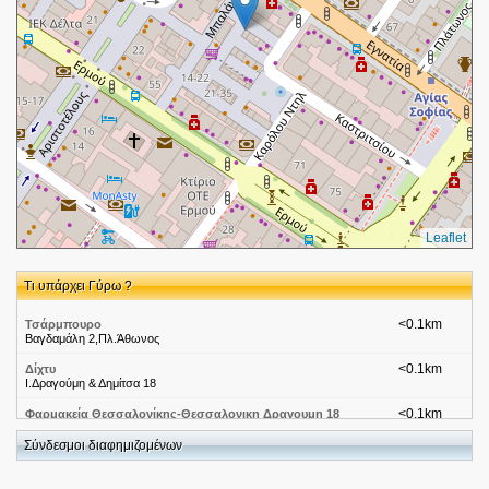
Leaflet
Τι υπάρχει Γύρω ?
<0.1km
Τσάρμπουρο
Βαγδαμάλη 2,Πλ.Άθωνος
<0.1km
Δίχτυ
Ι.Δραγούμη & Δημίτσα 18
<0.1km
Φαρμακεία Θεσσαλονίκης-Θεσσαλονικη Δραγουμη 18
Δραγουμη 18
Σύνδεσμοι διαφημιζομένων
<0.1km
Ουζερί Τσιπουράδικα-Θεσσαλονίκη Μεσόγειος
Μπαλάνου 38