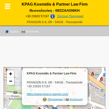
KPAG Kosmidis & Partner Law Firm
Θεσσαλονίκη - ΘΕΣΣΑΛΟΝΙΚΗ
+30 23920 57167
Σύντομη Περιγραφή
FRANGON 6-8, GR - 54636 - Thessaloniki
Αρχικη
Εκτύπωση
×
+
KPAG Kosmidis & Partner Law Firm
−
FRANGON 6-8, GR - 54636 - Thessaloniki
+30 23920 57167
https://www.greece-lawyer.com/
|
Πληροφορίες
Εκτύπωση