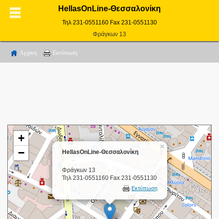
HellasOnLine-Θεσσαλονίκη
Τηλ 231-0551160 Fax 231-0551130
Φράγκων 13
Αρχικη
Εκτύπωση
+
×
−
HellasOnLine-Θεσσαλονίκη
Φράγκων 13
Τηλ 231-0551160 Fax 231-0551130
Εκτύπωση