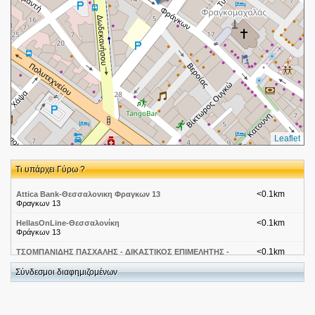
Leaflet
Τι υπάρχει Γύρω ?
<0.1km
Attica Bank-Θεσσαλονικη Φραγκων 13
Φραγκων 13
<0.1km
HellasOnLine-Θεσσαλονίκη
Φράγκων 13
<0.1km
ΤΣΟΜΠΑΝΙΔΗΣ ΠΑΣΧΑΛΗΣ - ΔΙΚΑΣΤΙΚΟΣ ΕΠΙΜΕΛΗΤΗΣ -
ΘΕΣΣΑΛΟΝΙΚΗ
ΦΡΑΓΚΩΝ 13 ΘΕΣΣΑΛΟΝΙΚΗ
Σύνδεσμοι διαφημιζομένων
<0.1km
ΠΟΛΙΤΙΚΟΣ ΜΗΧΑΝΙΚΟΣ,ΘΕΣΣ/ΝΙΚΗ,
ΤΟΠΟΓΡΑΦΙΚΑ,ΑΝΑΚΑΙΝΙΣΕΙΣ,ΒΕΒΑΙΩΣΗ
Φραγκων 13