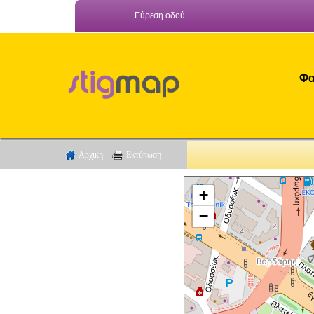
Εύρεση οδού
Φα
Αρχικη
Εκτύπωση
+
−