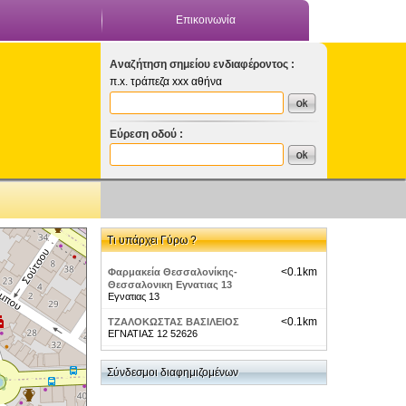
Επικοινωνία
Αναζήτηση σημείου ενδιαφέροντος :
π.x. τράπεζα xxx αθήνα
Εύρεση οδού :
Τι υπάρχει Γύρω ?
<0.1km
Φαρμακεία Θεσσαλονίκης-
Θεσσαλονικη Εγνατιας 13
Εγνατιας 13
<0.1km
ΤΖΑΛΟΚΩΣΤΑΣ ΒΑΣΙΛΕΙΟΣ
ΕΓΝΑΤΙΑΣ 12 52626
<0.1km
ΝΙΚΟΛΑΙΔΗΣ ΘΩΜΑΣ
ΕΓΝΑΤΙΑΣ 12 54626
Σύνδεσμοι διαφημιζομένων
<0.1km
ΚΟΥΣΙΟΣ ΝΙΚΟΛΑΟΣ