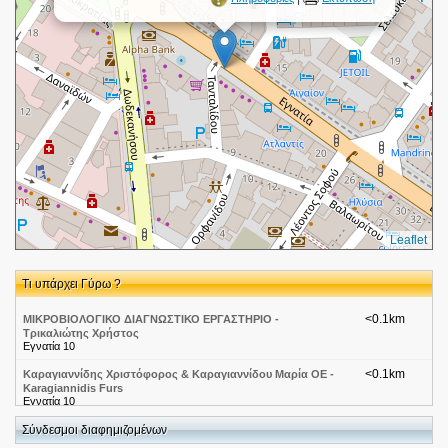
Leaflet
Τι υπάρχει Γύρω ?
<0.1km
ΜΙΚΡΟΒΙΟΛΟΓΙΚΟ ΔΙΑΓΝΩΣΤΙΚΟ ΕΡΓΑΣΤΗΡΙΟ -
Τρικαλιώτης Χρήστος
Εγνατία 10
<0.1km
Καραγιαννίδης Χριστόφορος & Καραγιαννίδου Μαρία ΟΕ -
Karagiannidis Furs
Εγνατία 10
<0.1km
Σύνδεσμοι διαφημιζομένων
Toplevelwebsite
Θεσσαλονίκη