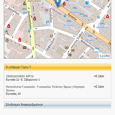
Leaflet
Τι υπάρχει Γύρω ?
<0.1km
ΞΕΝΟΔΟΧΕΙΟ ΑΡΓΩ
Εγνατία 11- Ε. Σβορώνου 1
<0.1km
Παπούτσια Γυναικεία - Γυναικείες Τσάντες Ώμου | Olympic
Stores
Εγνατίας 10
<0.1km
ΑΣΙΜΗ ΓΕΩΡΓΙΑ
ΕΓΝΑΤΙΑ 10 54626
Σύνδεσμοι διαφημιζομένων
<0.1km
ΜΑΛΑΝΔΡΑΚΗΣ ΙΩΑΝΝΗΣ
ΕΓΝΑΤΙΑΣ 10 54626