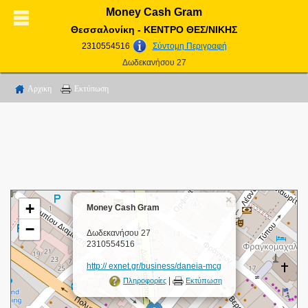
Money Cash Gram
Θεσσαλονίκη - ΚΕΝΤΡΟ ΘΕΣ/ΝΙΚΗΣ
2310554516
Σύντομη Περιγραφή
Δωδεκανήσου 27
Αρχικη
Εκτύπωση
×
+
Money Cash Gram
−
Δωδεκανήσου 27
2310554516
http:// exnet.gr/business/daneia-mcg
|
Πληροφορίες
Εκτύπωση