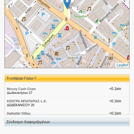
Leaflet
Τι υπάρχει Γύρω ?
<0.1km
Money Cash Gram
Δωδεκανήσου 27
<0.1km
ΚΕΝΤΡΑ ΜΠΑΤΑΡΙΑΣ L.K.
ΔΩΔΕΚΑΝΙΣΟΥ 26
<0.1km
Halkidiki Villlas
Δωδεκανήσου 28, Θεσσαλονίκη
Σύνδεσμοι διαφημιζομένων
<0.1km
WECOFFEE ΚΑΦΕ-ΜΠΑΡ
ΠΟΛΥΤΕΧΝΕΙΟΥ 6