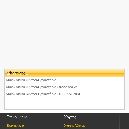
<0.1km
Ιππικοί Όμιλοι-Θεσσ/νίκη (Ι.Ο.C.)
Τσιμισκη 43
<0.1km
Carouzos-Θεσσαλονίκη
Τσιμισκή 43
<0.1km
City Cafe
Τσιμισκή 43 (Εμπ.Κέντρο Πλατεία)
<0.1km
City
Τσιμισκή 43
<0.1km
Εμπορικό κέντρο Πλατεία
Τσιμισκή 43 &Βασ. Ηρακλείου
<0.1km
ΚΑΦΕ ΠΛΑΤΕΙΑ
τσιμισκη 43
Δείτε επίσης...
<0.1km
kafe plateia
TSIMISKI 43
Διαγνωστικά Κέντρα-Εργαστήρια
<0.1km
ΡΑΙΔΗΣ ΧΡΗΣΤΟΣ
Διαγνωστικά Κέντρα-Εργαστήρια Θεσσαλονίκη
ΤΣΙΜΙΣΚΗ 38 54623
Διαγνωστικά Κέντρα-Εργαστήρια ΘΕΣΣΑΛΟΝΙΚΗ
<0.1km
ΚΟΥΤΣΟΣ ΙΩΑΝΝΗΣ
ΤΣΙΜΙΣΚΗ 38 54623
<0.1km
ΠΑΠΑΔΟΠΟΥΛΟΣ ΑΝΑΣΤΑΣΙΟΣ
ΤΣΙΜΙΣΚΗ 38 54623
Επικοινωνία
Χάρτες
<0.1km
Odeon Cinemas-Θεσσαλονίκη - Assos Odeon
Επικοινωνία
Χάρτης Αθήνας
Τσιμισκή 43