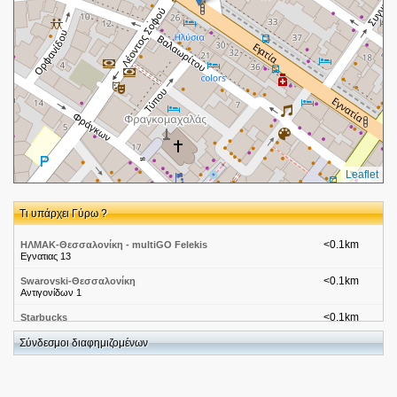
Leaflet
Τι υπάρχει Γύρω ?
<0.1km
ΗΛΜΑΚ-Θεσσαλονίκη - multiGO Felekis
Εγνατιας 13
<0.1km
Swarovski-Θεσσαλονίκη
Αντιγονίδων 1
<0.1km
Starbucks
Εγνατίας 27 & Αντιγονιδών
Σύνδεσμοι διαφημιζομένων
<0.1km
PCLIFE
ΕΓΝΑΤΙΑ 30, ΘΕΣΑΣΛΟΝΙΚΗ
<0.1km
ThessalonikiPc