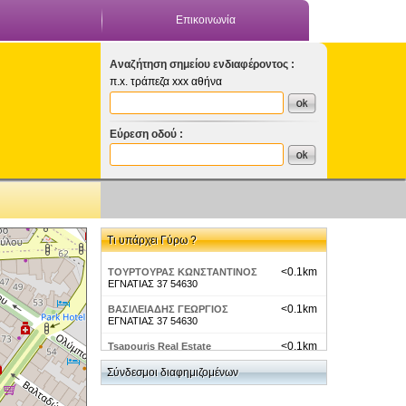
Επικοινωνία
Αναζήτηση σημείου ενδιαφέροντος :
π.x. τράπεζα xxx αθήνα
Εύρεση οδού :
Τι υπάρχει Γύρω ?
<0.1km
ΤΟΥΡΤΟΥΡΑΣ ΚΩΝΣΤΑΝΤΙΝΟΣ
ΕΓΝΑΤΙΑΣ 37 54630
<0.1km
ΒΑΣΙΛΕΙΑΔΗΣ ΓΕΩΡΓΙΟΣ
ΕΓΝΑΤΙΑΣ 37 54630
<0.1km
Tsapouris Real Estate
Εγνατία 37
Σύνδεσμοι διαφημιζομένων
<0.1km
Φαρμακεία Θεσσαλονίκης-
Θεσσαλονικη Εγνατιας 40