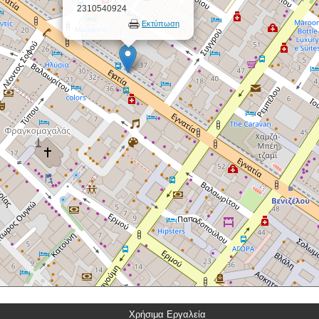
2310540924
Εκτύπωση
Χρήσιμα Εργαλεία