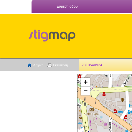
Εύρεση οδού
Αρχικη
Εκτύπωση
2310540924
+
−