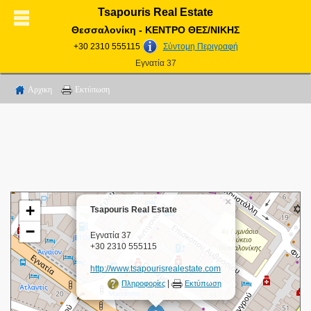
Tsapouris Real Estate
Θεσσαλονίκη - ΚΕΝΤΡΟ ΘΕΣ/ΝΙΚΗΣ
+30 2310 555115
Σύντομη Περιγραφή
Εγνατία 37
Αρχικη
Εκτύπωση
×
+
Tsapouris Real Estate
−
Εγνατία 37
+30 2310 555115
http://www.tsapourisrealestate.com
|
Πληροφορίες
Εκτύπωση