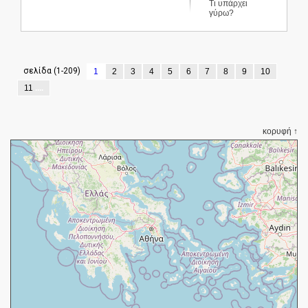
Τι υπάρχει
γύρω?
σελίδα (1-209)
1
2
3
4
5
6
7
8
9
10
11
....
κορυφή ↑