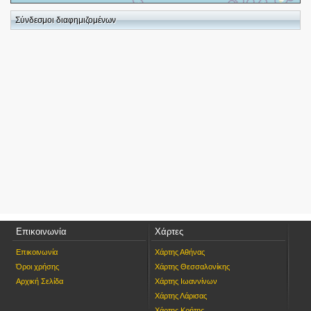
+
−
Σύνδεσμοι διαφημιζομένων
⇧
©
OpenStreetMap
contributors.
i
Επικοινωνία
Χάρτες
Επικοινωνία
Χάρτης Αθήνας
Όροι χρήσης
Χάρτης Θεσσαλονίκης
Αρχική Σελίδα
Χάρτης Ιωαννίνων
Χάρτης Λάρισας
Χάρτης Κρήτης