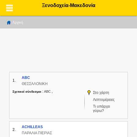
Ξενοδοχεία-Μακεδονία
Αρχική
ABC
1.
ΘΕΣΣΑΛΟΝΙΚΗ
:
,
ABC
Σχετικοί σύνδεσμοι
Στο χάρτη
Λεπτομέρειες
Τι υπάρχει
γύρω?
ACHILLEAS
2.
ΠΑΡΑΛΙΑ ΠΙΕΡΙΑΣ