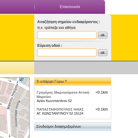
Επικοινωνία
Αναζήτηση σημείου ενδιαφέροντος :
π.x. τράπεζα xxx αθήνα
Εύρεση οδού :
Τι υπάρχει Γύρω ?
<0.1km
Γρηγόρης Μικρογεύματα-Αττική-
Μαρούσι
Αγίου Κωνσταντίνου 52
<0.1km
ΠΑΠΑΣΤΑΘΟΠΟΥΛΟΣ ΗΛΙΑΣ
ΑΓ. ΚΩΝΣΤΑΝΤΙΝΟΥ 52 15124
<0.1km
Restaurants-Live Music
Σύνδεσμοι διαφημιζομένων
Restaurants - NARKISSOS HALL
<0.1km
Restaurants-Wine Restaurants -