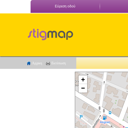
Εύρεση οδού
Αρχικη
Εκτύπωση
+
−