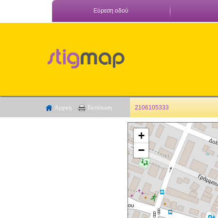
Εύρεση οδού
Αρχικη
Εκτύπωση
2106105333
+
−