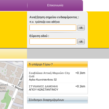
Επικοινωνία
Αναζήτηση σημείου ενδιαφέροντος :
π.x. τράπεζα xxx αθήνα
Εύρεση οδού :
Τι υπάρχει Γύρω ?
<0.1km
Σουβλάκια Αττική-Μαρούσι City
Grill
Αγίου Κωνσταντίνου 32
<0.1km
ΣΤΥΛΙΑΝΟΣ ΔΑΜΟΦΛΙ
ΑΓΙΟΥ ΚΩΝΣΤΑΝΤΙΝΟΥ
<0.2km
ΡΕΝΤΙΦΗΣ ΠΑΝΑΓΙΩΤΗΣ
Αγίου Κωνσταντίνου 40 Μαρούσι
Σύνδεσμοι διαφημιζομένων
<0.2km
Αποφράξεις Απολυμάνσεις