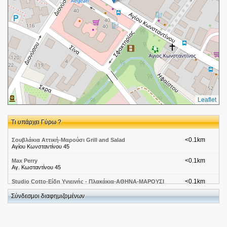
Leaflet
Τι υπάρχει Γύρω ?
<0.1km
Σουβλάκια Αττική-Μαρούσι Grill and Salad
Αγίου Κωνσταντίνου 45
<0.1km
Max Perry
Αγ. Κωσταντίνου 45
<0.1km
Studio Cotto-Είδη Υγιεινής - Πλακάκια-ΑΘΗΝΑ-ΜΑΡΟΥΣΙ
Αγ. Κωνσταντίνου 40
Σύνδεσμοι διαφημιζομένων
<0.1km
Βερόπουλος-Αττική-Μαρούσι
Αγιου Κωνσταντινου 40
<0.1km
NightLife-Μαρούσι-Biblos