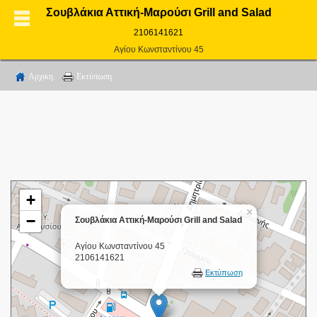
Σουβλάκια Αττική-Μαρούσι Grill and Salad
2106141621
Αγίου Κωνσταντίνου 45
Αρχικη
Εκτύπωση
+
×
−
Σουβλάκια Αττική-Μαρούσι Grill and Salad
Αγίου Κωνσταντίνου 45
2106141621
Εκτύπωση