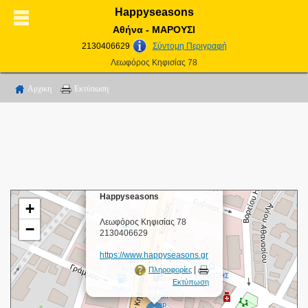
Happyseasons
Αθήνα - ΜΑΡΟΥΣΙ
2130406629
Σύντομη Περιγραφή
Λεωφόρος Κηφισίας 78
Αρχικη
Εκτύπωση
×
Happyseasons
+
Λεωφόρος Κηφισίας 78
−
2130406629
https://www.happyseasons.gr
|
Πληροφορίες
Εκτύπωση