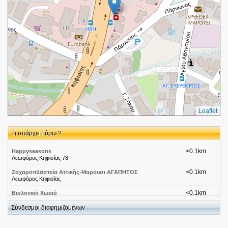
Leaflet
Τι υπάρχει Γύρω ?
<0.1km
Happyseasons
Λεωφόρος Κηφισίας 78
<0.1km
Ζαχαροπλαστεία Αττικής-Μαρουσι ΑΓΑΠΗΤΟΣ
Λεωφόρος Κηφισίας
<0.1km
Βιολογικό Χωριό
Λεωφόρος Κηφισίας 76-78
Σύνδεσμοι διαφημιζομένων
<0.1km
ΚΑΒΑ ΑΝΘΙΔΗΣ
Λεωφόρος Κηφισίας 76, Αμαρούσιο, 15125, ΑΤΤΙΚΗΣ