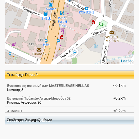
Leaflet
Τι υπάρχει Γύρω ?
<0.1km
Ενοικιάσεις αυτοκινήτων-MASTERLEASE HELLAS
Κονιτσης 3
<0.2km
Εμπορική Τράπεζα-Αττική-Μαρούσι 02
Κηφισιας Λεωφορος 90
<0.2km
Autoplus
Λεωφόρος Κηφισίας 90
Σύνδεσμοι διαφημιζομένων
<0.2km
Ορθοπεδικός Χειρουργός Dr. Αναστάσιος Σκαρδούτσος/
Ισχίο & Γόνατο
Λεωφόρος Κηφισίας 127 και Δολιανής 74, Μαρούσι 15124