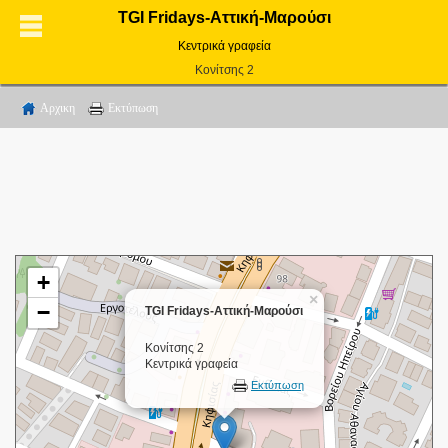
TGI Fridays-Αττική-Μαρούσι
Κεντρικά γραφεία
Κονίτσης 2
Αρχικη
Εκτύπωση
+
×
−
TGI Fridays-Αττική-Μαρούσι
Κονίτσης 2
Κεντρικά γραφεία
Εκτύπωση