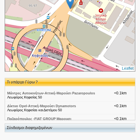
Leaflet
Τι υπάρχει Γύρω ?
<0.1km
Μάντρες Αυτοκινήτων-Αττική-Μαρούσι Pazaropoulos
Λεωφόρος Κηφισίας 50
<0.1km
Δίκτυο Opel-Αττική-Μαρούσι Dynamotors
Λεωφόρος Κηφισίαs και Διστόμου 50
<0.1km
Παζαρόπουλος -FIAT GROUP Μαρουσι
Κηφισιας Λεωφορος + Διστομου
Σύνδεσμοι διαφημιζομένων
<0.1km
ΕΛΛΗΝΙΚΗ ΕΤΑΙΡΙΑ ΡΟΜΠΟΤΙΚΗΣ ΧΕΙΡΟΥΡΓΙΚΗΣ
(Κωνσταντινίδης Κωνσταντίνος Μ.)