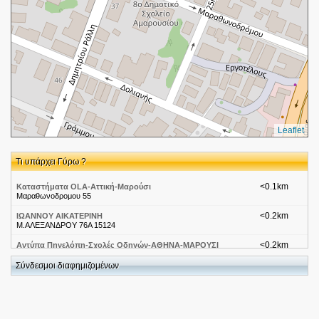
Leaflet
Τι υπάρχει Γύρω ?
<0.1km
Καταστήματα OLA-Αττική-Μαρούσι
Μαραθωνοδρομου 55
<0.2km
ΙΩΑΝΝΟΥ ΑΙΚΑΤΕΡΙΝΗ
Μ.ΑΛΕΞΑΝΔΡΟΥ 76Α 15124
<0.2km
Αντύπα Πηνελόπη-Σχολές Οδηγών-ΑΘΗΝΑ-ΜΑΡΟΥΣΙ
25ης Μαρτίου 40
Σύνδεσμοι διαφημιζομένων
<0.3km
Κέντρο Βάρους
Δόλιανης 61
<0.3km
ΚΗΠΟΥΡΟΣ
25ης Μαρτίου 18