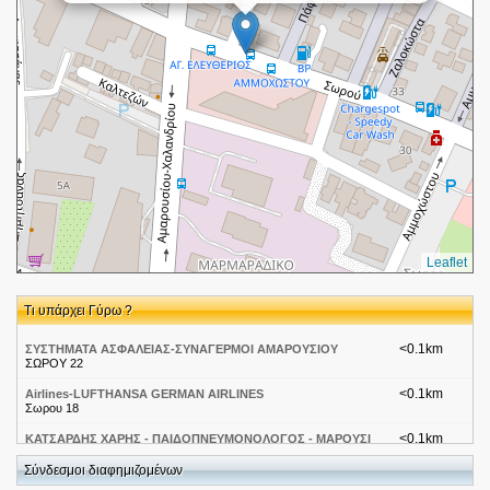
Leaflet
Τι υπάρχει Γύρω ?
<0.1km
ΣΥΣΤΗΜΑΤΑ ΑΣΦΑΛΕΙΑΣ-ΣΥΝΑΓΕΡΜΟΙ ΑΜΑΡΟΥΣΙΟΥ
ΣΩΡΟΥ 22
<0.1km
Airlines-LUFTHANSA GERMAN AIRLINES
Σωρου 18
<0.1km
ΚΑΤΣΑΡΔΗΣ ΧΑΡΗΣ - ΠΑΙΔΟΠΝΕΥΜΟΝΟΛΟΓΟΣ - ΜΑΡΟΥΣΙ
ΠΑΦΟΥ 1 ΜΑΡΟΥΣΙ
Σύνδεσμοι διαφημιζομένων
<0.2km
Σουβλάκια Αττική-Μαρούσι Piece Pie