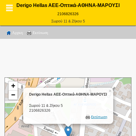
Derigo Hellas AEE-Οπτικά-ΑΘΗΝΑ-ΜΑΡΟΥΣΙ
2106826326
Σωρού 11 & Ζήκου 5
Αρχικη
Εκτύπωση
+
×
−
Derigo Hellas AEE-Οπτικά-ΑΘΗΝΑ-ΜΑΡΟΥΣΙ
Σωρού 11 & Ζήκου 5
2106826326
Εκτύπωση