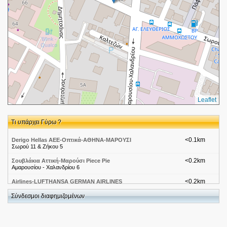
Leaflet
Τι υπάρχει Γύρω ?
<0.1km
Derigo Hellas AEE-Οπτικά-ΑΘΗΝΑ-ΜΑΡΟΥΣΙ
Σωρού 11 & Ζήκου 5
<0.2km
Σουβλάκια Αττική-Μαρούσι Piece Pie
Αμαρουσίου - Χαλανδρίου 6
<0.2km
Airlines-LUFTHANSA GERMAN AIRLINES
Σωρου 18
Σύνδεσμοι διαφημιζομένων
<0.2km
ΣΥΣΤΗΜΑΤΑ ΑΣΦΑΛΕΙΑΣ-ΣΥΝΑΓΕΡΜΟΙ ΑΜΑΡΟΥΣΙΟΥ
ΣΩΡΟΥ 22
<0.2km
ΣΑΚΚΑΣ ΓΡΗΓΟΡΙΟΣ