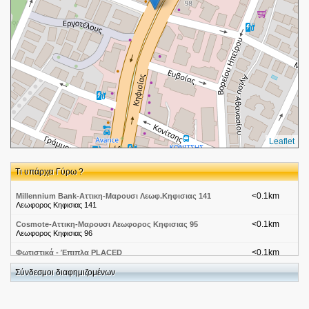
Leaflet
Τι υπάρχει Γύρω ?
<0.1km
Millennium Bank-Αττικη-Μαρουσι Λεωφ.Κηφισιας 141
Λεωφορος Κηφισιας 141
<0.1km
Cosmote-Αττικη-Μαρουσι Λεωφορος Κηφισιας 95
Λεωφορος Κηφισιας 96
<0.1km
Φωτιστικά - Έπιπλα PLACED
Λεωφόρος Κηφισίας 98,
Σύνδεσμοι διαφημιζομένων
<0.1km
Nuren Ενοικιάσεις Αυτοκινήτων , VIP Transfer
Μαραθωνοδρόμου 82, Μαρούσι, 15125