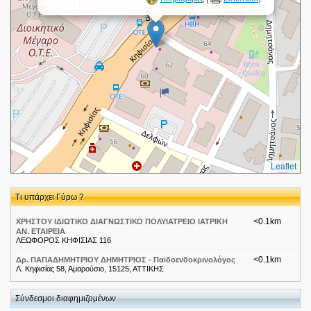
Leaflet
Τι υπάρχει Γύρω ?
<0.1km
ΧΡΗΣΤΟΥ ΙΔΙΩΤΙΚΟ ΔΙΑΓΝΩΣΤΙΚΟ ΠΟΛΥΙΑΤΡΕΙΟ ΙΑΤΡΙΚΗ
ΑΝ. ΕΤΑΙΡΕΙΑ
ΛΕΩΦΟΡΟΣ ΚΗΦΙΣΙΑΣ 116
<0.1km
Δρ. ΠΑΠΑΔΗΜΗΤΡΙΟΥ ΔΗΜΗΤΡΙΟΣ - Παιδοενδοκρινολόγος
Λ. Κηφισίας 58, Αμαρούσιο, 15125, ΑΤΤΙΚΗΣ
<0.1km
CitiBank-Αττικη-Μαρουσι Λεωφορος Κηφισιας 62
Λεωφορος Κηφισιας 62
Σύνδεσμοι διαφημιζομένων