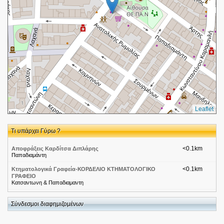
Leaflet
Τι υπάρχει Γύρω ?
<0.1km
Αποφράξεις Καρδίτσα Διπλάρης
Παπαδιαμάντη
<0.1km
Κτηματολογικά Γραφεία-ΚΟΡΔΕΛΙΟ ΚΤΗΜΑΤΟΛΟΓΙΚΟ
ΓΡΑΦΕΙΟ
Κατσαντωνη & Παπαδιαμαντη
<0.2km
ΝΤΟΝΚΑ ΓΚΑΜΠΡΙΕΛΑ ΣΤΕΦΑΝΙΑ ΕΙΔΙΚΟΣ ΠΑΙΔΙΑΤΡΟΣ
Αθήνας 1, ΕΛΕΥΘΕΡΙΟ ΚΟΡΔΕΛΙΟ
Σύνδεσμοι διαφημιζομένων
<0.2km
Dia-Θεσσαλονικη-Κορδελιο
Αρτης 4