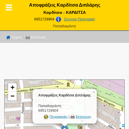
Αποφράξεις Καρδίτσα Διπλάρης
Καρδίτσα - ΚΑΡΔΙΤΣΑ
6951729904
Σύντομη Περιγραφή
Παπαδιαμάντη
Αρχικη
Εκτύπωση
+
×
−
Αποφράξεις Καρδίτσα Διπλάρης
Παπαδιαμάντη
6951729904
|
Πληροφορίες
Εκτύπωση