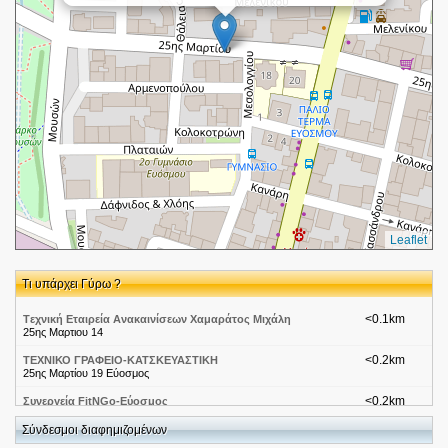
Leaflet
Τι υπάρχει Γύρω ?
<0.1km
Tεχνική Εταιρεία Ανακαινίσεων Χαμαράτος Μιχάλη
25ης Μαρτιου 14
<0.2km
ΤΕΧΝΙΚΟ ΓΡΑΦΕΙΟ-ΚΑΤΣΚΕΥΑΣΤΙΚΗ
25ης Μαρτίου 19 Εύοσμος
<0.2km
Συνεργεία FitNGo-Εύοσμος
Μαιάνδρου 79
Σύνδεσμοι διαφημιζομένων
<0.2km
Ομάδες ποδοσφαίρου-ΑΓΡΟΤΙΚΟΣ ΑΣΤΕΡΑΣ