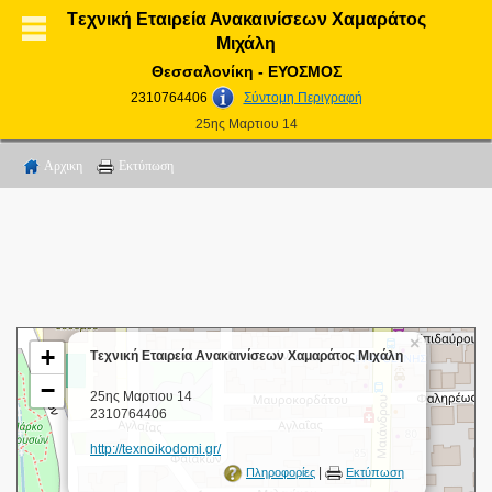
Tεχνική Εταιρεία Ανακαινίσεων Χαμαράτος
Μιχάλη
Θεσσαλονίκη - ΕΥΟΣΜΟΣ
2310764406
Σύντομη Περιγραφή
25ης Μαρτιου 14
Αρχικη
Εκτύπωση
×
+
Tεχνική Εταιρεία Ανακαινίσεων Χαμαράτος Μιχάλη
−
25ης Μαρτιου 14
2310764406
http://texnoikodomi.gr/
|
Πληροφορίες
Εκτύπωση