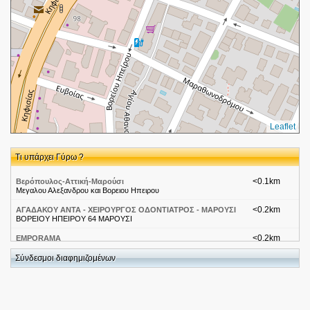
Leaflet
Τι υπάρχει Γύρω ?
<0.1km
Βερόπουλος-Αττική-Μαρούσι
Μεγαλου Αλεξανδρου και Βορειου Ηπειρου
<0.2km
ΑΓΑΔΑΚΟΥ ΑΝΤΑ - ΧΕΙΡΟΥΡΓΟΣ ΟΔΟΝΤΙΑΤΡΟΣ - ΜΑΡΟΥΣΙ
ΒΟΡΕΙΟΥ ΗΠΕΙΡΟΥ 64 ΜΑΡΟΥΣΙ
<0.2km
EMPORAMA
ΔΗΜΗΤΡΙΟΥ ΓΟΥΝΑΡΗ 96, ΜΑΡΟΥΣΙ
Σύνδεσμοι διαφημιζομένων
<0.2km
MITSUBISHI-Αττική Μαρούσι - ΕΞΤΡΑ ΑΕΒΕ
Κηφισιας Λεωφορος 151
<0.2km
ΑΡΣΕΝΙΟΥ ΒΑΙΟΣ
ΚΗΦΙΣΙΑΣ 104 15125