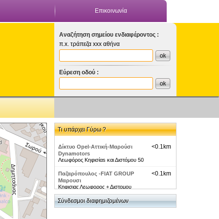
Επικοινωνία
Αναζήτηση σημείου ενδιαφέροντος :
π.x. τράπεζα xxx αθήνα
Εύρεση οδού :
Τι υπάρχει Γύρω ?
<0.1km
Δίκτυο Opel-Αττική-Μαρούσι
Dynamotors
Λεωφόρος Κηφισίαs και Διστόμου 50
<0.1km
Παζαρόπουλος -FIAT GROUP
Μαρουσι
Κηφισιας Λεωφορος + Διστομου
<0.1km
Σύνδεσμοι διαφημιζομένων
Μάντρες Αυτοκινήτων-Αττική-
Μαρούσι Pazaropoulos
Λεωφόρος Κηφισίας 50