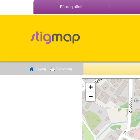
Εύρεση οδού
Αρχικη
Εκτύπωση
+
−