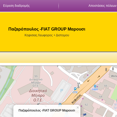
Εύρεση διαδρομής
Αποστάσεις πόλεων
Παζαρόπουλος -FIAT GROUP Μαρουσι
Κηφισιας Λεωφορος + Διστομου
×
Παζαρόπουλος -FIAT GROUP Μαρουσι