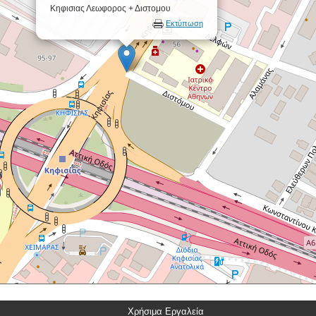
Κηφισιας Λεωφορος + Διστομου
Εκτύπωση
Χρήσιμα Εργαλεία