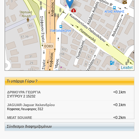
Leaflet
Τι υπάρχει Γύρω ?
<0.1km
ΔΡΙΜΟΥΡΑ ΓΕΩΡΓΙΑ
ΣΥΓΓΡΟΥ 2 15232
<0.1km
JAGUAR-Jaguar Χαλανδρίου
Κηφισιας Λεωφορος 312
<0.2km
MEAT SQUARE
Λεωφόρος Κηφισίας 300
Σύνδεσμοι διαφημιζομένων
<0.2km
LIBERTY REAL ESTATE
ΒΑΣΙΛΕΩΣ ΓΕΩΡΓΙΟΥ ΔΕΥΤΕΡΟΥ 47