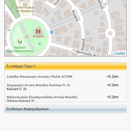
Leaflet
Τι υπάρχει Γύρω ?
<0.1km
CafeBar Restaurant Αττικής-ΠΑΛΙΑ ΑΓΟΡΑ
<0.2km
Δημαρχεια-Αττικη-Φιλοθεη Καλλιγα Π. 31
Καλλιγα Π. 31
<0.2km
Βιβλιοπωλεία Ελευθερουδάκη-Αττική-Φιλοθέη
Παύλου Καλλιγά 31
Σύνδεσμοι διαφημιζομένων
<0.3km
Θερινοί Κινηματογράφοι-Φιλοθέη
Δροσοπούλου
<0.4km
Α.Β. Βασιλόπουλος-Αττικη-Φιλοθέη
Λεωφορος Κηφισιας