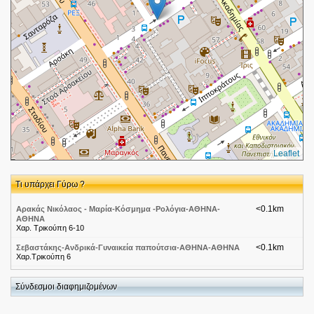
Leaflet
Τι υπάρχει Γύρω ?
<0.1km
Αρακάς Νικόλαος - Μαρία-Κόσμημα -Ρολόγια-ΑΘΗΝΑ-
ΑΘΗΝΑ
Χαρ. Τρικούπη 6-10
<0.1km
Σεβαστάκης-Ανδρικά-Γυναικεία παπούτσια-ΑΘΗΝΑ-ΑΘΗΝΑ
Χαρ.Τρικούπη 6
<0.1km
Ανταλλακτήρια Συναλλάγματος-CHANGE STAR
Τρικουπη Χαρ. 8
Σύνδεσμοι διαφημιζομένων
<0.1km
Airlines-EMIRATES