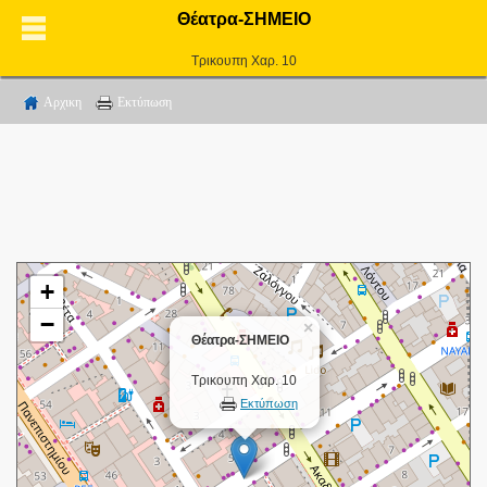
Θέατρα-ΣΗΜΕΙΟ
Τρικουπη Χαρ. 10
Αρχικη
Εκτύπωση
+
−
×
Θέατρα-ΣΗΜΕΙΟ
Τρικουπη Χαρ. 10
Εκτύπωση