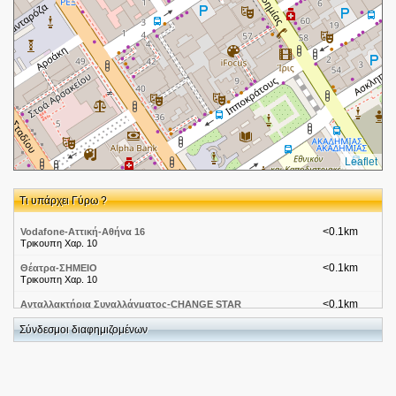
Leaflet
Τι υπάρχει Γύρω ?
<0.1km
Vodafone-Αττική-Αθήνα 16
Τρικουπη Χαρ. 10
<0.1km
Θέατρα-ΣΗΜΕΙΟ
Τρικουπη Χαρ. 10
<0.1km
Ανταλλακτήρια Συναλλάγματος-CHANGE STAR
Τρικουπη Χαρ. 8
Σύνδεσμοι διαφημιζομένων
<0.1km
Airlines-EMIRATES
Τρικουπη Χαρ. 8
<0.1km
Airlines-KENYA AIRWAYS
Τρικουπη Χαρ. 8