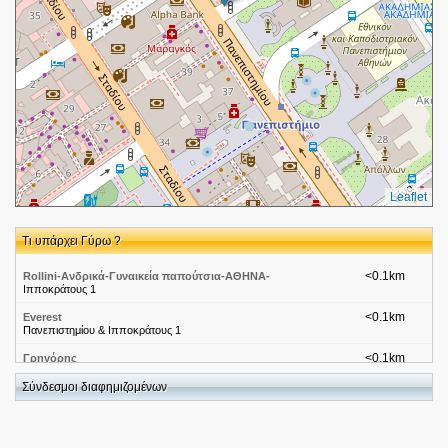
Leaflet
Τι υπάρχει Γύρω ?
<0.1km
Rollini-Ανδρικά-Γυναικεία παπούτσια-ΑΘΗΝΑ-
Ιπποκράτους 1
<0.1km
Everest
Πανεπιστημίου & Ιπποκράτους 1
<0.1km
Γρηγόρης
Ιπποκράτους 3-5
Σύνδεσμοι διαφημιζομένων
<0.1km
Γρηγόρης Μικρογεύματα-Αττική-Αθήνα Ιπποκράτους
Ιπποκράτους 3
<0.1km
Hondos-Αττική-Αθήνα