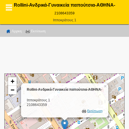
Rollini-Ανδρικά-Γυναικεία παπούτσια-ΑΘΗΝΑ-
2108643359
Ιπποκράτους 1
Αρχικη
Εκτύπωση
+
×
−
Rollini-Ανδρικά-Γυναικεία παπούτσια-ΑΘΗΝΑ-
Ιπποκράτους 1
2108643359
Εκτύπωση