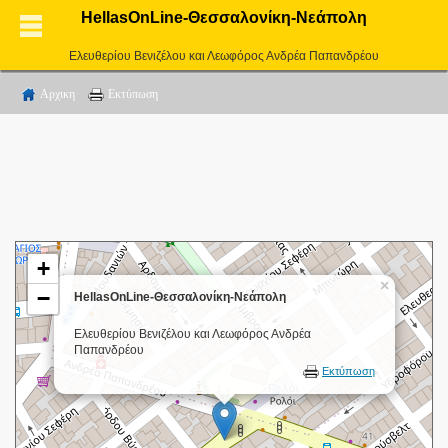
HellasOnLine-Θεσσαλονίκη-Νεάπολη
Ελευθερίου Βενιζέλου και Λεωφόρος Ανδρέα Παπανδρέου
Αρχικη
Εκτύπωση
+
×
−
HellasOnLine-Θεσσαλονίκη-Νεάπολη
Ελευθερίου Βενιζέλου και Λεωφόρος Ανδρέα
Παπανδρέου
Εκτύπωση