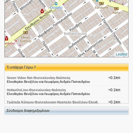
Leaflet
Τι υπάρχει Γύρω ?
<0.1km
Seven Video Net-Θεσσαλονίκη-Νεάπολη
Ελευθερίου Βενιζέλου και Λεωφόρος Ανδρέα Παπανδρέου
<0.1km
HellasOnLine-Θεσσαλονίκη-Νεάπολη
Ελευθερίου Βενιζέλου και Λεωφόρος Ανδρέα Παπανδρέου
<0.1km
Τράπεζα Κύπρου-Θεσσαλονικη-Νεαπολη Βενιζελου Ελευθ.
100
Βενιζελου Ελευθ. 100
Σύνδεσμοι διαφημιζομένων
<0.2km
Roma Pizza
Λεωφ. Ανδρέα Παπανδρέου 43
<0.2km
Το ανέκδοτο-Θεσσαλονίκη-Νεάπολη