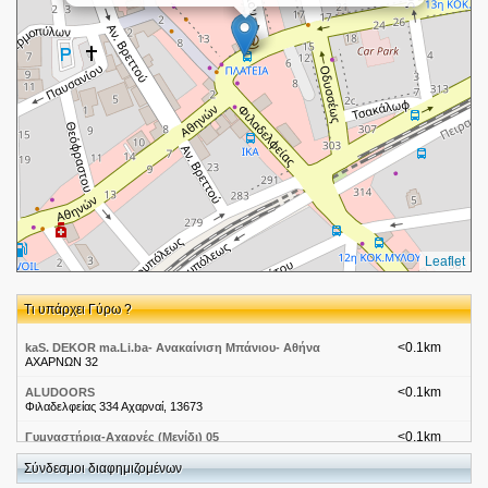
Leaflet
Τι υπάρχει Γύρω ?
<0.1km
kaS. DEKOR ma.Li.ba- Ανακαίνιση Μπάνιου- Αθήνα
ΑΧΑΡΝΩΝ 32
<0.1km
ALUDOORS
Φιλαδελφείας 334 Αχαρναί, 13673
<0.1km
Γυμναστήρια-Αχαρνές (Μενίδι) 05
Αγ. Κωνσταντινου 2
Σύνδεσμοι διαφημιζομένων
<0.1km
Κωτσόβολος-Αττική-Αχαρνές