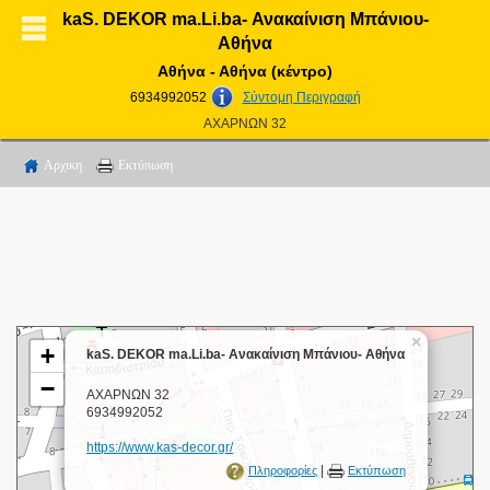
kaS. DEKOR ma.Li.ba- Ανακαίνιση Μπάνιου-
Αθήνα
Αθήνα - Αθήνα (κέντρο)
6934992052
Σύντομη Περιγραφή
ΑΧΑΡΝΩΝ 32
Αρχικη
Εκτύπωση
×
+
kaS. DEKOR ma.Li.ba- Ανακαίνιση Μπάνιου- Αθήνα
−
ΑΧΑΡΝΩΝ 32
6934992052
https://www.kas-decor.gr/
|
Πληροφορίες
Εκτύπωση