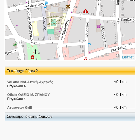
Leaflet
Τι υπάρχει Γύρω ?
<0.1km
Voi and Noi-Αττική-Αχαρνές
Πάγκαλου 4
<0.1km
Ωδεία-ΩΔΕΙΟ Μ. ΣΠΑΝΟΥ
Παγκαλου 4
<0.1km
Αχαρνεων Grill
Παγκαλου 2 Αχαρνές
Σύνδεσμοι διαφημιζομένων
<0.1km
ΝΙΚΟΛΑΚΟΠΟΥΛΟΣ ΠΑΝΑΓΙΩΤΗΣ
ΠΑΡΝΗΘΟΣ 27 13671
<0.1km
Millennium Bank-Αττικη-Αχαρνές Παρνηθος 27
Παρνηθος 27