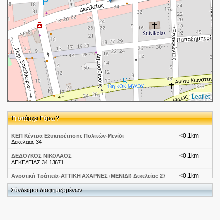
Leaflet
Τι υπάρχει Γύρω ?
<0.1km
ΚΕΠ Κέντρα Εξυπηρέτησης Πολιτών-Μενίδι
Δεκελειας 34
<0.1km
ΔΕΔΟΥΚΟΣ ΝΙΚΟΛΑΟΣ
ΔΕΚΕΛΕΙΑΣ 34 13671
<0.1km
Αγροτική Τράπεζα-ΑΤΤΙΚΗ ΑΧΑΡΝΕΣ (ΜΕΝΙΔΙ) Δεκελείας 27
Σύνδεσμοι διαφημιζομένων
<0.2km
24 Self Video-Αττική-Αχαρνές
Δεκελείας 37
<0.2km
Γενική Ταχυδρομική-Μενίδι
Δεκελείας 46