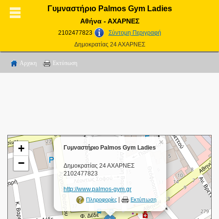
Γυμναστήριο Palmos Gym Ladies
Αθήνα - ΑΧΑΡΝΕΣ
2102477823
Σύντομη Περιγραφή
Δημοκρατίας 24 ΑΧΑΡΝΕΣ
Αρχικη
Εκτύπωση
×
+
Γυμναστήριο Palmos Gym Ladies
−
Δημοκρατίας 24 ΑΧΑΡΝΕΣ
2102477823
http://www.palmos-gym.gr
|
Πληροφορίες
Εκτύπωση