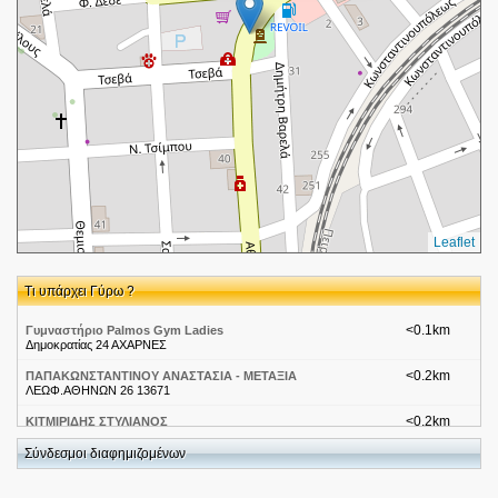
Leaflet
Τι υπάρχει Γύρω ?
<0.1km
Γυμναστήριο Palmos Gym Ladies
Δημοκρατίας 24 ΑΧΑΡΝΕΣ
<0.2km
ΠΑΠΑΚΩΝΣΤΑΝΤΙΝΟΥ ΑΝΑΣΤΑΣΙΑ - ΜΕΤΑΞΙΑ
ΛΕΩΦ.ΑΘΗΝΩΝ 26 13671
<0.2km
ΚΙΤΜΙΡΙΔΗΣ ΣΤΥΛΙΑΝΟΣ
ΛΕΩΦ ΑΘΗΝΩΝ 26 13671
Σύνδεσμοι διαφημιζομένων
<0.2km
My Μarket-Αττική-Αχαρνές
Λεωφορος Αθηνων 24