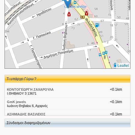
Leaflet
Τι υπάρχει Γύρω ?
<0.1km
ΚΟΝΤΟΓΕΩΡΓΗ ΖΑΧΑΡΟΥΛΑ
Ι.ΘΗΒΑΙΟΥ 3 13671
<0.1km
GmK jewels
Ιωάννη Θηβαίου 6, Αχαρνές
<0.1km
ΑΣΗΜΙΑΔΗΣ ΒΑΣΙΛΕΙΟΣ
Ι.ΘΗΒΑΙΟΥ 5 13671
Σύνδεσμοι διαφημιζομένων
<0.1km
Ασκληπιος Απολυμανσεις
Ι.Θηβαιου 2