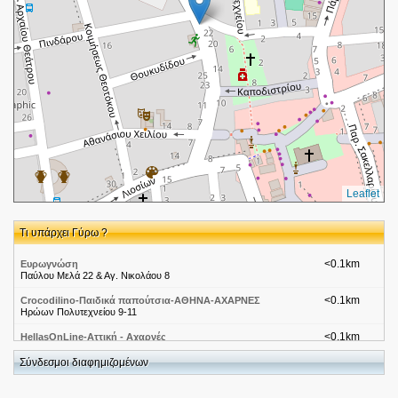
Leaflet
Τι υπάρχει Γύρω ?
<0.1km
Ευρωγνώση
Παύλου Μελά 22 & Αγ. Νικολάου 8
<0.1km
Crocodilino-Παιδικά παπούτσια-ΑΘΗΝΑ-ΑΧΑΡΝΕΣ
Ηρώων Πολυτεχνείου 9-11
<0.1km
HellasOnLine-Αττική - Αχαρνές
Ηρώων Πολυτεχνείου 7
Σύνδεσμοι διαφημιζομένων
<0.1km
U-InfoQuest-Αττική - Μενίδι
Ηρώων Πολυτεχνείου 7