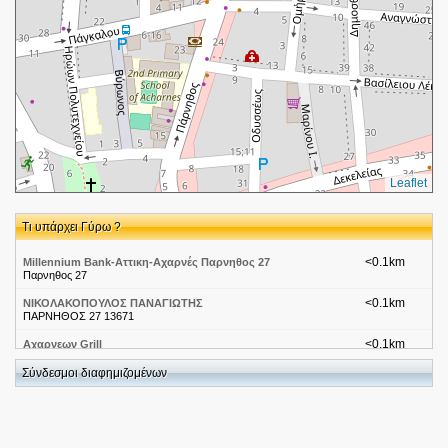
Leaflet
Τι υπάρχει Γύρω ?
<0.1km
Millennium Bank-Αττικη-Αχαρνές Παρνηθος 27
Παρνηθος 27
<0.1km
ΝΙΚΟΛΑΚΟΠΟΥΛΟΣ ΠΑΝΑΓΙΩΤΗΣ
ΠΑΡΝΗΘΟΣ 27 13671
<0.1km
Αχαρνεων Grill
Παγκαλου 2 Αχαρνές
Σύνδεσμοι διαφημιζομένων
<0.1km
Voi and Noi-Αττική-Αχαρνές
Πάγκαλου 4
<0.1km
Ωδεία-ΩΔΕΙΟ Μ. ΣΠΑΝΟΥ
Παγκαλου 4