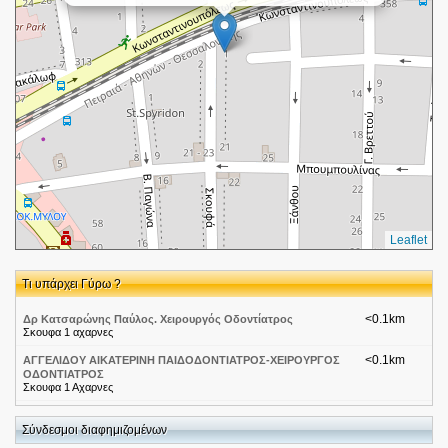
Leaflet
Τι υπάρχει Γύρω ?
<0.1km
Δρ Κατσαρώνης Παύλος. Χειρουργός Οδοντίατρος
Σκουφα 1 αχαρνες
<0.1km
ΑΓΓΕΛΙΔΟΥ ΑΙΚΑΤΕΡΙΝΗ ΠΑΙΔΟΔΟΝΤΙΑΤΡΟΣ-ΧΕΙΡΟΥΡΓΟΣ
ΟΔΟΝΤΙΑΤΡΟΣ
Σκουφα 1 Αχαρνες
<0.1km
Κατσαρώνης Παύλος Π.
Kωνσταντινουπόλεως & Σκουφά 1
Σύνδεσμοι διαφημιζομένων