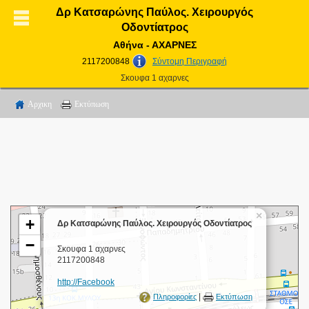
Δρ Κατσαρώνης Παύλος. Χειρουργός
Οδοντίατρος
Αθήνα - ΑΧΑΡΝΕΣ
2117200848
Σύντομη Περιγραφή
Σκουφα 1 αχαρνες
Αρχικη
Εκτύπωση
×
+
Δρ Κατσαρώνης Παύλος. Χειρουργός Οδοντίατρος
−
Σκουφα 1 αχαρνες
2117200848
http://Facebook
|
Πληροφορίες
Εκτύπωση