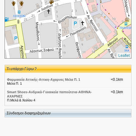
Leaflet
Τι υπάρχει Γύρω ?
<0.1km
Φαρμακεία Αττικής-Αττικη-Αχαρνες Μελα Π. 1
Μελα Π. 1
<0.1km
Smart Shoes-Ανδρικά-Γυναικεία παπούτσια-ΑΘΗΝΑ-
ΑΧΑΡΝΕΣ
Π.Μελά & Χειλίου 4
<0.2km
ΣΠΥΡΟΣ ΚΛΕΙΣΑΣ
Αν. Βρεττού 7 και Θερμοπυλών
Σύνδεσμοι διαφημιζομένων
<0.2km
Κατσαρέλη Σοφία
Βρεττού Αναστασίου 4, Αχαρνές, 13673, ΑΤΤΙΚΗΣ
<0.2km
Κλείσας Σπυρίδων Τ.