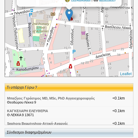
Leaflet
Τι υπάρχει Γύρω ?
<0.1km
Μπαζίγος Γεράσιμος MD, MSc, PhD Αγγειοχειρουργός
Θεοδώρου Λέκκα 9
<0.1km
ΚΑΓΚΕΛΑΡΗ ΕΛΕΥΘΕΡΙΑ
Θ ΛΕΚΚΑ 9 13671
<0.1km
Sephora Beautyshop-Αττική-Αχαρνές
Πάρνηθος
Σύνδεσμοι διαφημιζομένων
<0.2km
Voi and Noi-Αττική-Αχαρνές