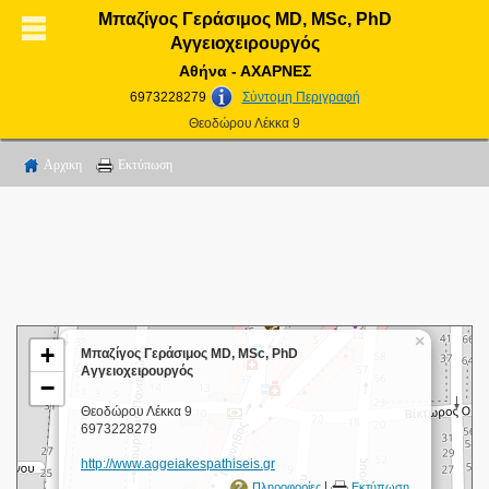
Μπαζίγος Γεράσιμος MD, MSc, PhD
Αγγειοχειρουργός
Αθήνα - ΑΧΑΡΝΕΣ
6973228279
Σύντομη Περιγραφή
Θεοδώρου Λέκκα 9
Αρχικη
Εκτύπωση
×
+
Μπαζίγος Γεράσιμος MD, MSc, PhD
Αγγειοχειρουργός
−
Θεοδώρου Λέκκα 9
6973228279
http://www.aggeiakespathiseis.gr
|
Πληροφορίες
Εκτύπωση